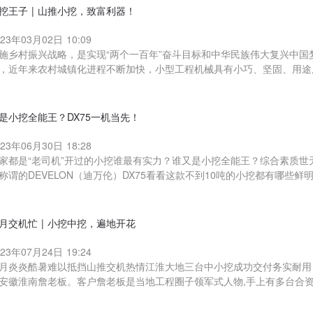
挖王子 | 山推小挖，致富利器！
023年03月02日 10:09
施乡村振兴战略，是实现“两个一百年”奋斗目标和中华民族伟大复兴中国
，近年来农村城镇化进程不断加快，小型工程机械具有小巧、坚固、用途
是小挖全能王？DX75一机当先！
023年06月30日 18:28
家都是“老司机”开过的小挖谁最有实力？谁又是小挖全能王？综合素质世
称谓的DEVELON（迪万伦）DX75看看这款不到10吨的小挖都有哪些鲜明
月交机忙 | 小挖中挖，遍地开花
023年07月24日 19:24
月炎炎酷暑难以抵挡山推交机热情江淮大地三台中小挖成功交付务实耐用，信
安徽淮南詹老板。客户詹老板是当地工程圈子领军式人物,手上有多台合