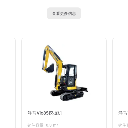
，如清理河床、挖沟等。
查看更多信息
设，如开沟、清理灌溉渠等。
的土方工程、园林绿化、建筑施工、水利工程和农田建设等多个领域。
洋马Vio85挖掘机
洋马
铲斗容量: 0.3 m³
铲斗容