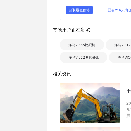
获取最低价格
已有216人询
其他用户正在浏览
洋马Vio85挖掘机
洋马Vio1
洋马Vio22-6挖掘机
洋马VIO
相关资讯
小
2
实
展