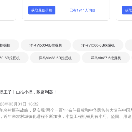
价
获取最低价格
已有1911人询价
获
7挖掘机
洋马Vio33-6B挖掘机
洋马VIO60-6B挖掘机
50-6B挖掘机
洋马Vio38-6B挖掘机
洋马Vio27-6挖掘机
挖王子 | 山推小挖，致富利器！
023年03月01日 16:32
施乡村振兴战略，是实现“两个一百年”奋斗目标和中华民族伟大复兴中国
，近年来农村城镇化进程不断加快，小型工程机械具有小巧、坚固、用途