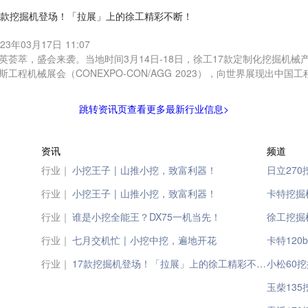
7款挖掘机登场！「拉展」上的徐工精彩不断！
023年03月17日 11:07
英荟萃，盛会来袭。当地时间3月14日-18日，徐工17款定制化挖掘机械
斯工程机械展会（CONEXPO-CON/AGG 2023），向世界展现出中国
跳转资讯页查看更多最新行业信息>
资讯
频道
行业｜
小挖王子 | 山推小挖，致富利器！
日立27
行业｜
小挖王子 | 山推小挖，致富利器！
卡特挖掘
行业｜
谁是小挖全能王？DX75一机当先！
徐工挖掘
行业｜
七月交机忙 | 小挖中挖，遍地开花
卡特120
行业｜
17款挖掘机登场！「拉展」上的徐工精彩不断！
小松60
玉柴13