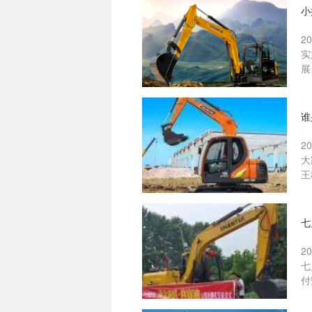
小
2
实
展
谁
2
大
王
七
2
七
付