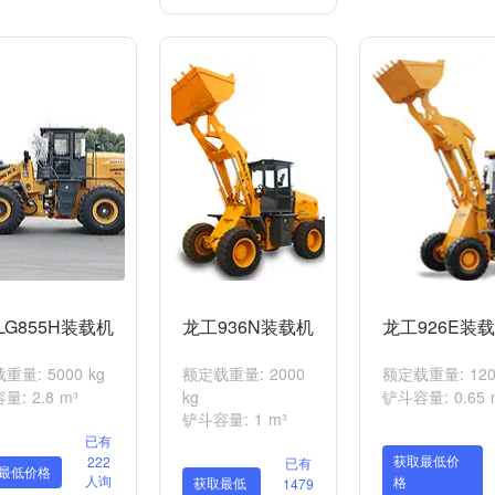
LG855H装载机
龙工936N装载机
龙工926E装
重量: 5000 kg
额定载重量: 2000
额定载重量: 120
: 2.8 m³
kg
铲斗容量: 0.65 
铲斗容量: 1 m³
已有
获取最低价
222
已有
最低价格
人询
格
获取最低
1479