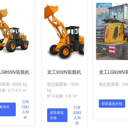
LG855N装载机
龙工932N装载机
龙工LG928N
重量: 5000 kg
额定载重量: 1500
额定载重量: 130
: 2.7-4.0 m³
kg
铲斗容量: 0.8 m³
已有
获取最低价格
最低价
7281
已有
人询
获取最低
2283
价
人询
价格
价