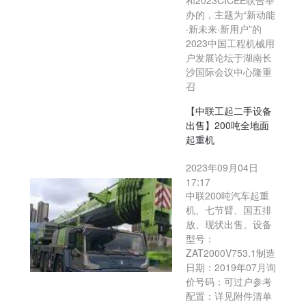
和2023CICEE联合举
办的，主题为“新动能
·新未来·新用户”的
2023中国工程机械用
户发展论坛于湖南长
沙国际会议中心隆重
召
【中联工起二手设备
出售】200吨全地面
起重机
2023年09月04日
17:17
中联200吨汽车起重
机、七节臂、国五排
放、现状出售。设备
型号：
ZAT2000V753.1制造
日期：2019年07月询
价号码：可过户参考
配置：详见附件清单