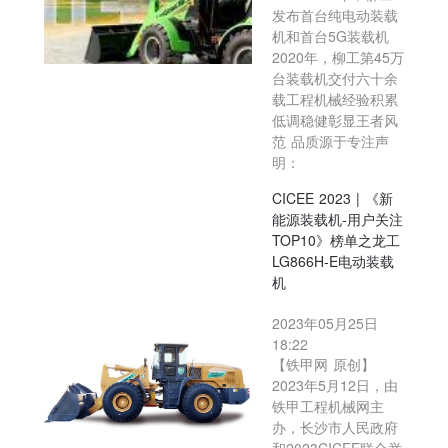
发布首台纯电动装载
机和首台5G装载机
2020年，柳工第45万
台装载机交付六十余
载工程机械经验积累
低调稳健彰显王者风
范 品质源于专注声
明：
CICEE 2023 | 《新
能源装载机-用户关注
TOP10》榜单之龙工
LG866H-E电动装载
机
2023年05月25日
18:22
【铁甲网 原创】
2023年5月12日，由
铁甲工程机械网主
办，长沙市人民政府