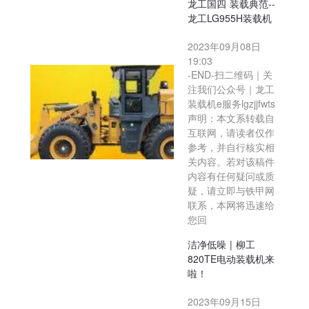
龙工国四 装载典范--
龙工LG955H装载机
2023年09月08日
19:03
-END-扫二维码｜关
注我们公众号｜龙工
装载机e服务lgzjjfwts
声明：本文系转载自
互联网，请读者仅作
参考，并自行核实相
关内容。若对该稿件
内容有任何疑问或质
疑，请立即与铁甲网
联系，本网将迅速给
您回
洁净低噪 | 柳工
820TE电动装载机来
啦！
2023年09月15日