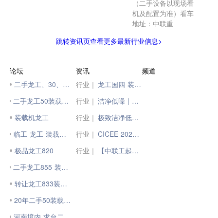
（二手设备以现场看
机及配置为准）看车
地址：中联重
跳转资讯页查看更多最新行业信息>
论坛
资讯
频道
二手龙工、30、50装载机
行业｜
龙工国四 装载典范--龙工LG955H装载机
二手龙工50装载机 二手柳工50装载机价格
行业｜
洁净低噪 | 柳工820TE电动装载机来啦！
装载机龙工
行业｜
极致洁净低噪！柳工820TE电动装载机行业首发
临工 龙工 装载机 挖掘机 转让
行业｜
CICEE 2023 | 《新能源装载机-用户关注TOP10》榜单之龙工LG866H-E电动装载机
极品龙工820
行业｜
【中联工起二手设备出售】200吨全地面起重机
二手龙工855 装载机 另有多台二手柳工装载机
转让龙工833装载机
20年二手50装载机转让
河南境内 求台二手龙工 柳工装载机