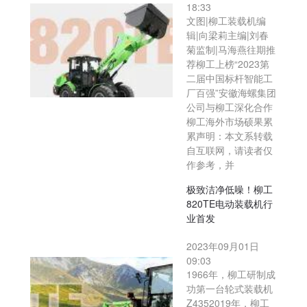
18:33
文图|柳工装载机编
辑|向梁莉主编|刘春
菊监制|马海燕往期推
荐柳工上榜“2023第
二届中国标杆智能工
厂百强”安徽海螺集团
公司与柳工深化合作
柳工海外市场硕果累
累声明：本文系转载
自互联网，请读者仅
作参考，并
极致洁净低噪！柳工
820TE电动装载机行
业首发
2023年09月01日
09:03
1966年，柳工研制成
功第一台轮式装载机
Z4352019年，柳工