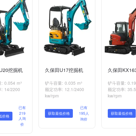
U20挖掘机
久保田U17挖掘机
久保田KX16
 0.054 m³
铲斗容量: 0.035 m³
铲斗容量: 0.19
 14/2200
额定功率: 12.1/2400
额定功率: 35.5
kw/rpm
kw/rpm
已有
已有
219
获取最低价格
195人
获取最低价格
低价格
人询
询价
价