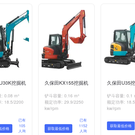
U30K挖掘机
久保田KX155挖掘机
久保田U35
 0.08 m³
铲斗容量: 0.16 m³
铲斗容量: 0.1 
 18.5/2200
额定功率: 29.9/2250
额定功率: 18.5
kw/rpm
kw/rpm
已有
已有
105
1152
获取最低价格
低价格
获取最低价格
人询
人询