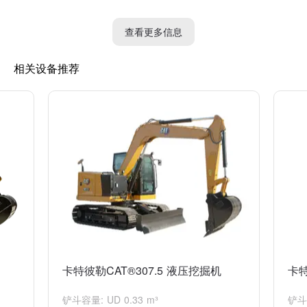
全新卡特307挖机的设计还注重了驾驶员的舒适性和安全性，配备
了宽敞的驾驶室和符合人体工程学的座椅。此外，它还配备了先进
查看更多信息
的安全系统，包括防倾翻、防撞击和防盗功能，以确保操作人员的
安全。
相关设备推荐
总体而言，全新卡特307挖机是一款高性能、可靠的挖掘机，适用
于各种工程项目和施工场景。它的优秀性能和先进技术可以提高工
作效率，降低运营成本，并为用户带来良好的使用体验。
卡特彼勒CAT®307.5 液压挖掘机
卡特
铲斗容量: UD 0.33 m³
铲斗容