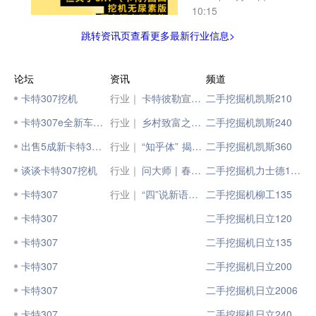
10:15
跳转资讯页查看更多最新行业信息>
论坛
资讯
频道
卡特307挖机
行业｜
卡特彼勒宣布将推出全新Cat®（卡特）C13D柴油发动机
二手挖掘机凯斯210
卡特307e全新车转让
行业｜
乡村致富之利器！Cat®（卡特）307小挖凭借过硬实力助力用户走上事业坦途
二手挖掘机凯斯240
出售5成新卡特307C
行业｜
“知乎体” 揭秘CAT®（卡特）新动力
二手挖掘机凯斯360
谈谈卡特307挖机
行业｜
问大师 | 春忙季，CAT®（卡特）国四挖机该咋选？
二手挖掘机力士德130
卡特307
行业｜
“四”说新语丨想了解CAT®（卡特）国四挖机无尿素版，就看这里！
二手挖掘机柳工135
卡特307
二手挖掘机日立120
卡特307
二手挖掘机日立135
卡特307
二手挖掘机日立200
卡特307
二手挖掘机日立2006
卡特307
二手挖掘机日立240