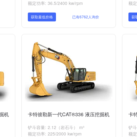
额定功率: 36.5/2400 kw/rpm
额定功
获取最低价格
已有6762人询价
获
挖掘机
卡特彼勒新一代CAT®336 液压挖掘机
卡特
铲斗容量: 2.12（岩石斗） m³
铲斗容
额定功率: 225/2000 kw/rpm
额定功