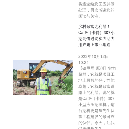
将迅速给您回应并做
处理，再次感谢您的
阅读与关注。
乡村致富之利器！
Cat®（卡特）307小
挖凭借过硬实力助力
用户走上事业坦途
2023年10月12日
10:24
【铁甲网 原创】实力
超群，它就是项目工
地上最靓的仔；性能
卓越，它就是致富道
路上的利器。说的就
是Cat®（卡特）307
小型液压挖掘机，这
台挖机更是詹先生从
事工程建设的最可靠
的伙伴。今天，让我
们走进詹先生