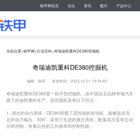
铁甲网首页
论坛
资讯
图片
产品中心
当前位置>
铁甲网
行业百科
奇瑞迪凯重科DE380挖掘机
>
>
奇瑞迪凯重科DE380挖掘机
编辑：陈军
发布时间：2023-12-31 10:34:40
奇瑞迪凯重科DE380是一款中型挖掘机，由中国自主品牌奇瑞汽车
旗下的迪凯重科生产。该挖掘机具有以下特点：
1. 强大的动力系统：DE380搭载了高性能的发动机，能够提供充
足的动力输出。同时，采用了先进的液压系统，配备高压泵和主动
功率控制，有着出色的工作效率和控制性能。
2. 结构稳固可靠：DE380整机采用了优质钢材制作，具有坚固的