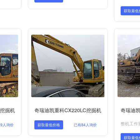
获取最低
0挖掘机
奇瑞迪凯重科CX220LC挖掘机
奇瑞迪凯
整机工作重量
69人询价
获取最低价格
已有84人询价
获取最低