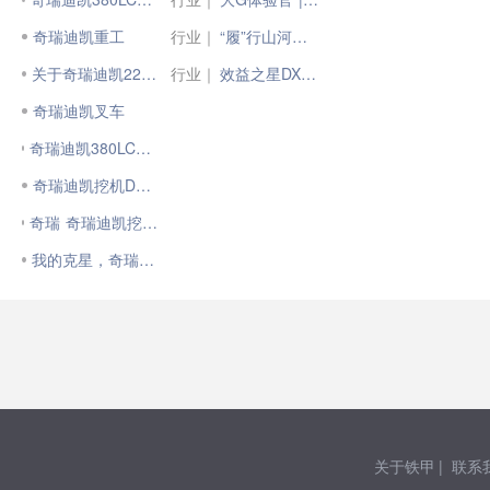
奇瑞迪凯重工
行业｜
“履”行山河——“掘金王者”XE380GK特辑
关于奇瑞迪凯220挖掘机
行业｜
效益之星DX380:主打的就是个高回报
奇瑞迪凯叉车
奇瑞迪凯380LC挖掘机 500小时使用报告
奇瑞迪凯挖机DE220
奇瑞 奇瑞迪凯挖掘机 有听说过得吗 进来参考下
我的克星，奇瑞迪凯挖机
关于铁甲
|
联系