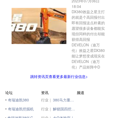
2023年07月06日
18:04
DX380效益之星主打
的就是个高回报付出
即有回报这点朴素的
愿望很多设备都能实
现但同样的付出却能
获得高回报
DEVELON（迪万
伦）效益之星DX380
能让梦想变成现实在
DEVELON（迪万
伦）产品矩阵中D
跳转资讯页查看更多最新行业信息>
论坛
资讯
频道
奇瑞迪凯380
行业｜
380马力重型拖拉机，上柴动力10E & 亿嘉迪敖3804充分展现“大”优势
奇瑞迪凯挖掘机
行业｜
解锁国四挖掘机DX380“机”生价值！
奇瑞迪凯380LC挖掘机 施工作业图
行业｜
大G体验官 | 徐工XE380GK，有劲、大气、咯巴滴！