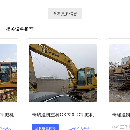
结构和稳固的性能。同时，采用了高强度钢板和关键部件加固设
计，能够适应各种复杂的工作条件。
查看更多信息
3. 操作灵活方便：DE380具有四轮驱动、四轮转向的设计，能够
相关设备推荐
灵活转向和前进。同时，采用了先进的无级变速器和油电操控技
术，使得操作更加轻松和精准。
4. 人性化设计：DE380的驾驶室空间宽敞舒适，布局合理。采用
了悬挂座椅、空调和噪音隔离等舒适配置，为机手提供了良好的工
作环境。同时，DE380的控制台布局合理，按钮和杆子位置合理，
操作简单方便。
总的来说，奇瑞迪凯重科DE380是一款具有良好性能和可靠性的中
型挖掘机，适用于多种工程施工和土方作业。
0挖掘机
奇瑞迪凯重科CX220LC挖掘机
奇瑞迪凯
整机工作重量
69人询价
获取最低价格
已有84人询价