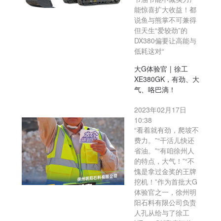
能惊喜扩大收益！都
说鱼与熊掌不可兼得
但天生“爱较劲”的
DX380偏要让高能与
低耗这对“
大G体验官 | 徐工
XE380GK，有劲、大
气、咯巴滴！
2023年02月17日
10:38
“看着就有劲，爬坡不
费力。”“干活儿快还
省油。”“有咱徐州人
的特点，大气！”“不
愧是拿过金奖的王牌
挖机！”作为首批大G
体验官之一，徐州明
阳石料有限公司负责
人孔从给与了徐工