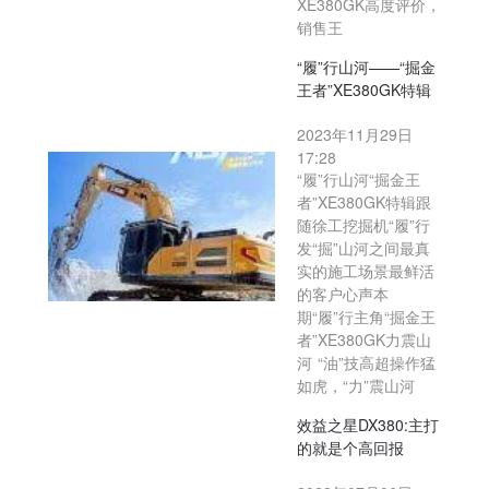
XE380GK高度评价，
销售王
“履”行山河——“掘金
王者”XE380GK特辑
2023年11月29日
17:28
“履”行山河“掘金王
者”XE380GK特辑跟
随徐工挖掘机“履”行
发“掘”山河之间最真
实的施工场景最鲜活
的客户心声本
期“履”行主角“掘金王
者”XE380GK力震山
河 “油”技高超操作猛
如虎，“力”震山河
效益之星DX380:主打
的就是个高回报