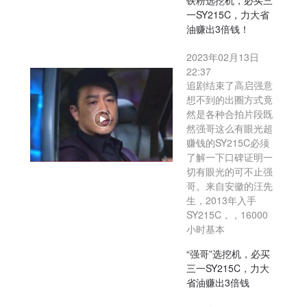
铁粉选挖机，必买三
一SY215C，力大省
油赚出3倍钱！
2023年02月13日
22:37
追剧结束了高启强意
想不到的出圈方式竟
然是各种合拍片段既
然强哥这么有眼光超
赚钱的SY215C必须
了解一下口碑证明一
切有眼光的可不止强
哥。来自安徽的汪先
生，2013年入手
SY215C，，16000
小时基本
“强哥”选挖机，必买
三一SY215C，力大
省油赚出3倍钱