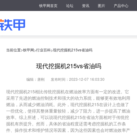
铁甲网首页
论坛
资讯
图片
产品中心
当前位置>
铁甲网
行业百科
现代挖掘机215vs省油吗
>
>
现代挖掘机215vs省油吗
编辑：唐刚
发布时间：2023-12-07 16:03:30
现代挖掘机215相比传统挖掘机在燃油效率方面有一定的改进。它
采用了先进的燃油控制技术和强大的动力系统，能够更有效地利用
燃油，从而减少燃油消耗。此外，现代挖掘机215在设计上也做了
一些优化，使得其整体重量较轻，减少了阻力，进一步提高了燃油
效率。综上所述，可以说现代挖掘机215在省油方面相对于传统挖
掘机有所提升。然而，具体的省油程度还需考虑挖掘机的工作条
件、操作技术和维护情况等因素，因为这些因素也会对燃油效率产
生影响。