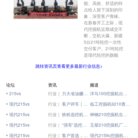
能、高效、舒适的特
点给人留下深刻的印
象，深受客户青睐。
在新春开工之际，现
代挖掘机近期成交不
断，交机火爆。新疆
5台21吨轮挖一次性
交付客户。21吨轮挖
是现代轮挖的旗舰
跳转资讯页查看更多最新行业信息>
论坛
资讯
频道
215vs
行业｜
力大省油赚出3倍钱，旗舰配置必选SY215C
洋马100挖掘机出厂日期
现代215vs
行业｜
客户评车 | 现代HW150挖掘机，效率高，更省油
临工挖掘机6210查出厂
现代215vs
行业｜
铁粉选挖机，必买三一SY215C，力大省油赚出3倍钱！
神钢210挖掘机生产厂家
现代215vs
行业｜
“强哥”选挖机，必买三一SY215C，力大省油赚出3倍钱
玉柴210挖掘机厂家电话
现代215vs
行业｜
客户首选，大展宏图 | 现代挖掘机新春交机忙
现代2159c挖掘机出厂