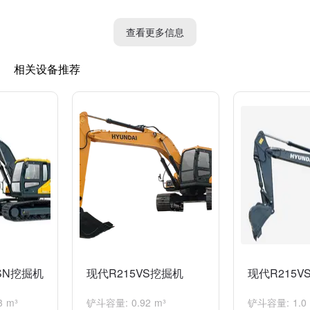
查看更多信息
相关设备推荐
SN挖掘机
现代R215VS挖掘机
现代R215V
 m³
铲斗容量: 0.92 m³
铲斗容量: 1.0 