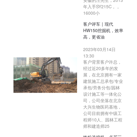
安徽的汪先生，2013
年入手SY215C，，
16000小
客户评车 | 现代
HW150挖掘机，效率
高，更省油
2023年03月14日
13:30
客户背景客户许总，
经过近20多年的发
展，在北京拥有一家
建筑施工总承包/专业
承包/劳务分包/园林
设计施工等一体化公
司，公司坐落在北京
大兴生物医药基地，
公司目前拥有中级工
程师10人、园林工程
师和建造师25