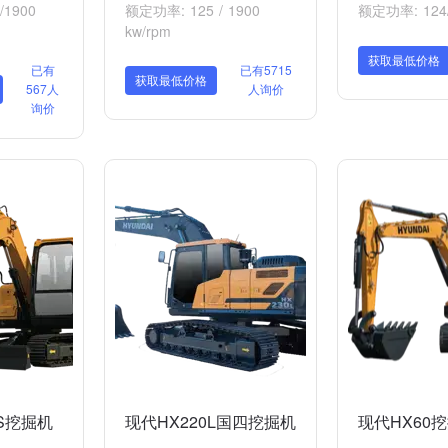
1900
额定功率: 125 / 1900
额定功率: 124/
kw/rpm
获取最低价格
已有
已有5715
获取最低价格
567人
人询价
询价
VS挖掘机
现代HX220L国四挖掘机
现代HX60