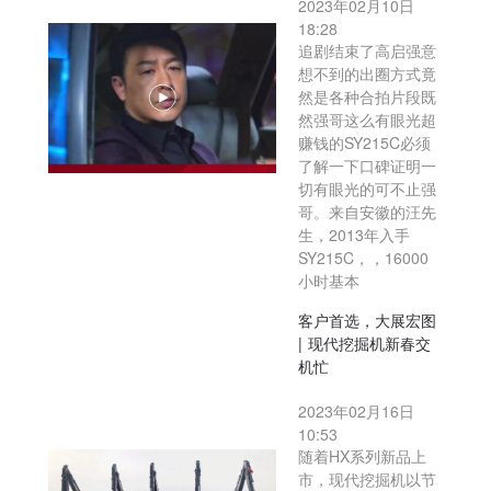
2023年02月10日
18:28
追剧结束了高启强意
想不到的出圈方式竟
然是各种合拍片段既
然强哥这么有眼光超
赚钱的SY215C必须
了解一下口碑证明一
切有眼光的可不止强
哥。来自安徽的汪先
生，2013年入手
SY215C，，16000
小时基本
客户首选，大展宏图
| 现代挖掘机新春交
机忙
2023年02月16日
10:53
随着HX系列新品上
市，现代挖掘机以节