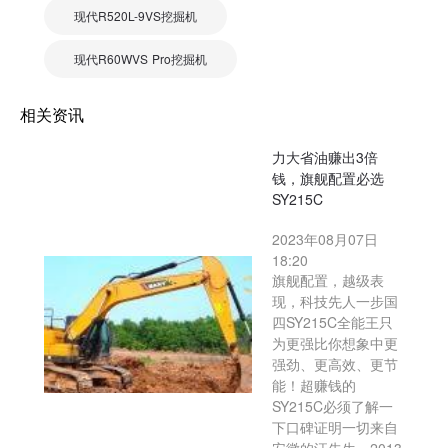
现代R520L-9VS挖掘机
现代R60WVS Pro挖掘机
相关资讯
力大省油赚出3倍
钱，旗舰配置必选
SY215C
2023年08月07日
18:20
旗舰配置，越级表
现，科技先人一步国
四SY215C全能王只
为更强比你想象中更
强劲、更高效、更节
能！超赚钱的
SY215C必须了解一
下口碑证明一切来自