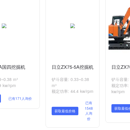
6A国四挖掘机
日立ZX75-5A挖掘机
日立ZX7
~0.38 m³
铲斗容量: 0.33~0.38
铲斗容量: 0
 kw/rpm
m³
额定功率: 4
额定功率: 44.4 kw/rpm
kw/rpm
已有171人询价
已有
1548
获取最低
获取最低价格
人询
价