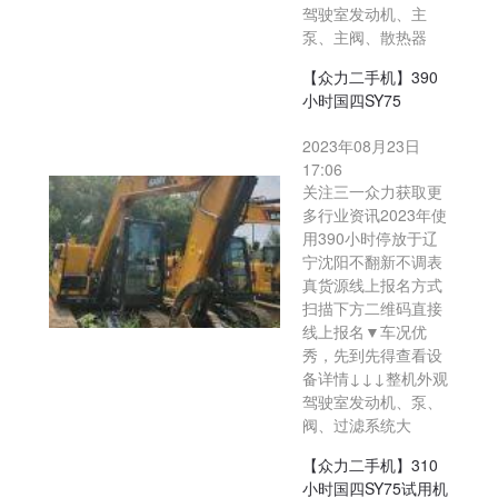
驾驶室发动机、主
泵、主阀、散热器
【众力二手机】390
小时国四SY75
2023年08月23日
17:06
关注三一众力获取更
多行业资讯2023年使
用390小时停放于辽
宁沈阳不翻新不调表
真货源线上报名方式
扫描下方二维码直接
线上报名▼车况优
秀，先到先得查看设
备详情↓↓↓整机外观
驾驶室发动机、泵、
阀、过滤系统大
【众力二手机】310
小时国四SY75试用机