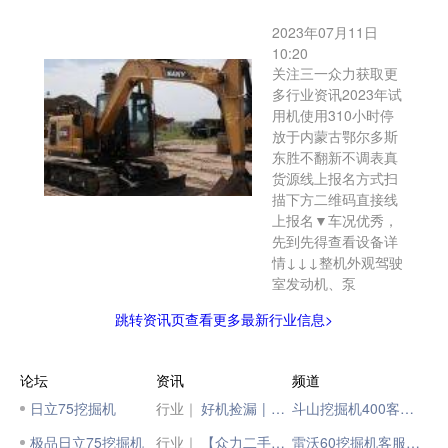
2023年07月11日
10:20
关注三一众力获取更
多行业资讯2023年试
用机使用310小时停
放于内蒙古鄂尔多斯
东胜不翻新不调表真
货源线上报名方式扫
描下方二维码直接线
上报名▼车况优秀，
先到先得查看设备详
情↓↓↓整机外观驾驶
室发动机、泵
跳转资讯页查看更多最新行业信息>
论坛
资讯
频道
日立75挖掘机
行业｜
好机捡漏 | 抢二手好机，上柳工二手汇！
斗山挖掘机400客服电话
极品日立75挖掘机
行业｜
【众力二手机】117小时国四SY75
雷沃60挖掘机客服电话