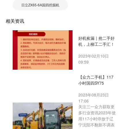
日立ZX65-6A国四挖掘机
相关资讯
好机捡漏 | 抢二手好
机，上柳工二手汇！
2023年02月10日
09:59
【众力二手机】117
小时国四SY75
2023年08月23日
17:06
关注三一众力获取更
多行业资讯2023年使
用117小时停放于辽
宁沈阳不翻新不调表