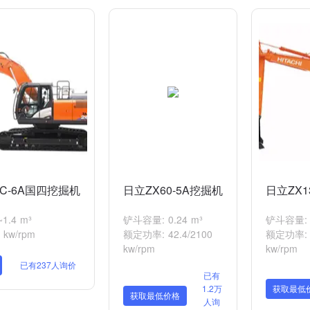
LC-6A国四挖掘机
日立ZX60-5A挖掘机
日立ZX1
1.4 m³
铲斗容量: 0.24 m³
铲斗容量: 0
kw/rpm
额定功率: 42.4/2100
额定功率: 6
kw/rpm
kw/rpm
已有237人询价
已有
1.2万
获取最低
获取最低价格
人询