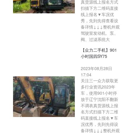
真货源线上报名方式
扫描下方二维码直接
线上报名▼车况优
秀，先到先得查看设
备详情↓↓↓整机外观
驾驶室发动机、泵、
阀、过滤系统大
【众力二手机】901
小时国四SY75
2023年08月28日
17:04
关注三一众力获取更
多行业资讯2023年
车，使用901小时停
放于辽宁沈阳不翻新
不调表真货源线上报
名方式扫描下方二维
码直接线上报名▼车
况优秀，先到先得设
备详情↓↓↓整机外观