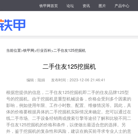
铁甲网首页
论坛
资讯
图片
产品中心
当前位置>
铁甲网
行业百科
二手住友125挖掘机
>
>
二手住友125挖掘机
编辑：陆娟
发布时间：2023-12-06 21:46:41
根据您提供的信息，二手住友125挖掘机即二手的住友品牌125型
号的挖掘机。由于挖掘机是重型机械设备，价格会受到多个因素的
影响，例如使用年限、工作小时数、配置、维修情况等。因此，具
体的价格要根据具体的二手挖掘机实际情况来确定。您可以通过在
线二手市场、二手设备经销商或搜索引擎等途径了解和比较不同二
手住友125挖掘机的价格和条件，以便做出最适合您的选择。另
外，鉴于挖掘机的复杂性和风险，建议在购买前寻求专业人士的意
见和检查机器的状态。