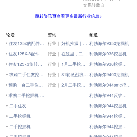
文系转载自
跳转资讯页查看更多最新行业信息>
论坛
资讯
频道
住友125x的配件好找吗？
行业｜
好机捡漏 | 抢二手好机，上柳工二手汇！
利勃海尔9350挖掘机
住友125X-3配件齐全的联系我
行业｜
在这里，二手车“更抢手”
利勃海尔936挖掘机
住友125×3旋转马达需要打黄油吗
行业｜
1月二手挖掘机互联网交易报告，交易量环比降33.3%，同比降58.5%
利勃海尔936挖掘机模型
求购二手住友挖掘机.
行业｜
31轮激烈线上竞价，临工二手机平台引燃夏季
利勃海尔9400挖掘机
预购一台二手住友75挖掘机
行业｜
2月二手挖掘机互联网交易报告出炉，交易量环比增284.3%，同比涨8.2%
利勃海尔944sme挖掘机
求购二手挖掘机 二手挖掘机
利勃海尔944反铲挖掘机
二手住友
利勃海尔944挖掘机
二手挖掘机
利勃海尔944挖掘机产地
二手挖掘机
利勃海尔944挖掘机说明
二手挖掘机
利勃海尔944挖掘机通病