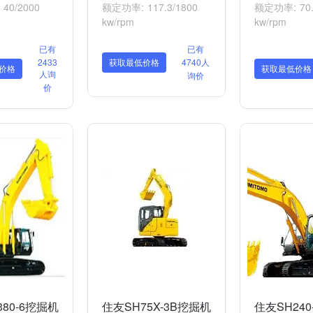
40/2000
额定功率: 117.3/1800
额定功率: 70.
kw/rpm
kw/rpm
已有
已有
2433
获取最低价格
4740人
价格
获取最低价格
人询
询价
价
80-6挖掘机
住友SH75X-3B挖掘机
住友SH240