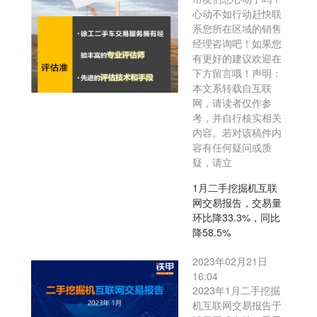
心动不如行动赶快联
系您所在区域的销售
经理咨询吧！如果您
有更好的建议欢迎在
下方留言哦！声明：
本文系转载自互联
网，请读者仅作参
考，并自行核实相关
内容。若对该稿件内
容有任何疑问或质
疑，请立
1月二手挖掘机互联
网交易报告，交易量
环比降33.3%，同比
降58.5%
2023年02月21日
16:04
2023年1月二手挖掘
机互联网交易报告于