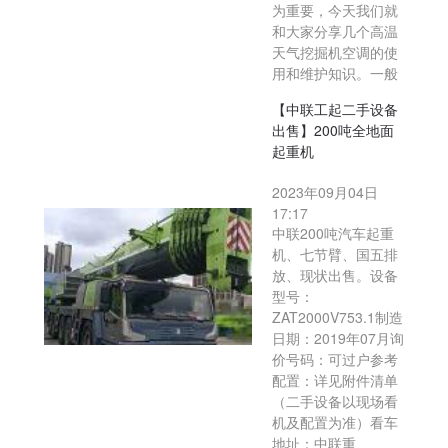
为重要，今天我们就
和大家分享几个高温
天气挖掘机空调的使
用和维护知识。一般
【中联工起二手设备
出售】200吨全地面
起重机
2023年09月04日
17:17
中联200吨汽车起重
机、七节臂、国五排
放、现状出售。设备
型号：
ZAT2000V753.1制造
日期：2019年07月询
价号码：可过户参考
配置：详见附件清单
（二手设备以现场看
机及配置为准）看车
地址：中联重