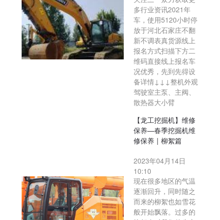
多行业资讯2021年
车，使用5120小时停
放于河北石家庄不翻
新不调表真货源线上
报名方式扫描下方二
维码直接线上报名车
况优秀，先到先得设
备详情↓↓↓整机外观
驾驶室主泵、主阀、
散热器大小臂
【龙工挖掘机】维修
保养—春季挖掘机维
修保养 | 柳絮篇
2023年04月14日
10:10
现在很多地区的气温
逐渐回升，同时随之
而来的柳絮也如雪花
般开始飘落。过多的