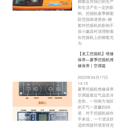
柳絮会对我们的生产
和生活产生一定的影
响。挖掘机春季柳絮
防范指南请查收~柳
絮对挖掘机的影响不
容小觑及时清理附着
在挖掘机上的柳絮尤
为
【龙工挖掘机】维修
保养—夏季挖掘机维
修保养 | 空调篇
2023年04月17日
14:15
夏季挖掘机维修保养
空调篇最近气温忽冷
忽热，一些南方地区
的天气一度飙到28
度，对于挖掘机操作
手来说，一个清凉舒
适的驾驶环境变得尤