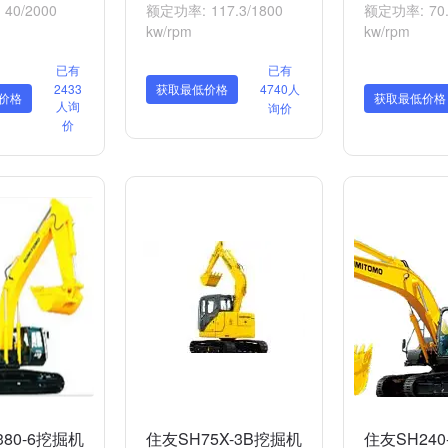
议寻求专业的维修团队或技术人员的支持和指导。
40/2000
额定功率: 117.3/1800
额定功率: 70.
kw/rpm
kw/rpm
已有
已有
2433
获取最低价格
4740人
价格
获取最低价格
人询
询价
价
80-6挖掘机
住友SH75X-3B挖掘机
住友SH240