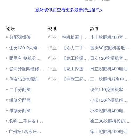
跳转资讯页查看更多最新行业信息>
论坛
资讯
频道
分配阀维修
行业｜
好机捡漏 | 抢二手好机，上柳工二手汇！
斗山挖掘机400客服电话
住友120-2大修分配阀
行业｜
【众力二手机】5120小时SY305H
雷沃60挖掘机客服电话
哪里有 挖机分配阀维修
行业｜
【龙工挖掘机】维修保养—春季挖掘机维修保养 | 柳絮篇
日立120挖掘机客服电话
咨询分配阀维修加工效果。
行业｜
【龙工挖掘机】维修保养—夏季挖掘机维修保养 | 空调篇
日立挖掘机400电话
住友120挖掘机
行业｜
【中联工起二手设备出售】200吨全地面起重机
三一挖掘机服务电话400
二手分配阀
现代110挖掘机客服电话
维修分配阀
小松128挖掘机维修电话
维修分配阀
小松挖掘机400电话号码
求购 二手住友120A2分配阀
徐工80挖掘机投诉电话
广州招1名液压泵，分配阀维修师傅
徐工挖掘机400电话