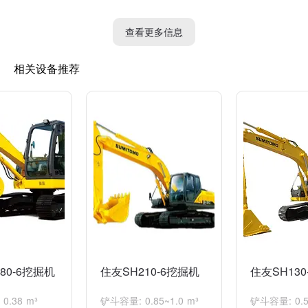
3. 清洁分配阀组件：使用清洁液清洗分配阀的组件，去除污垢和
杂质。
查看更多信息
4. 检测阀芯及阀座：检查阀芯是否完好无损，如果有磨损或损坏
相关设备推荐
的情况，需要进行更换；检查阀座是否平整，如果不平整需要进行
修整。
5. 更换密封圈：将分配阀内的密封圈进行更换，确保密封性能良
好。
6. 装配分配阀：将清洁后的分配阀组件进行装配，并确保每个部
件的安装位置正确。
7. 测试分配阀：将挖掘机启动，并进行各种动作测试，确保分配
阀的工作正常，各个动作灵活可靠。
8. 重新组装挖掘机：将挖掘机的各个部件重新装配起来，以确保
整个挖掘机的工作正常。
80-6挖掘机
住友SH210-6挖掘机
住友SH130
以上是对二手住友120挖掘机分配阀维修的一般步骤，具体操作还
需根据具体情况进行判断和调整。为了确保维修的质量和安全，建
0.38 m³
铲斗容量: 0.85~1.0 m³
铲斗容量: 0.5-