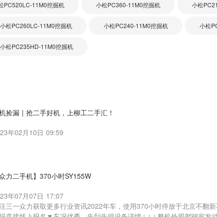
松PC520LC-11M0挖掘机
小松PC360-11M0挖掘机
小松PC2
小松PC260LC-11M0挖掘机
小松PC240-11M0挖掘机
小松PC
小松PC235HD-11M0挖掘机
机捡漏 | 抢二手好机，上柳工二手汇！
023年02月10日 09:59
众力二手机】370小时SY155W
023年07月07日 17:07
注三一众力获取更多行业资讯2022年车，使用370小时停放于北京不翻
码直接线上报名▼车况优秀，先到先得设备详情↓↓↓整机外观驾驶室发