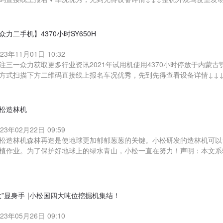
众力二手机】4370小时SY650H
023年11月01日 10:32
注三一众力获取更多行业资讯2021年试用机使用4370小时停放于内蒙
方式扫描下方二维码直接线上报名车况优秀，先到先得查看设备详情↓↓
松造林机
023年02月22日 09:59
松造林机森林再造是使地球更加郁郁葱葱的关键。小松研发的造林机可以1
植作业。为了保护好地球上的绿水青山，小松一直在努力！声明：本文系
大”显身手 |小松国四大吨位挖掘机集结！
023年05月26日 09:10