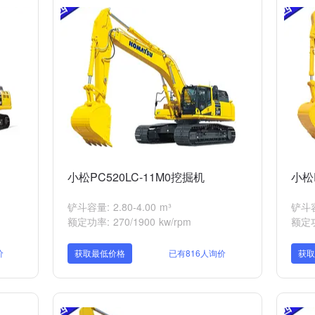
小松PC520LC-11M0挖掘机
小松
铲斗容量: 2.80-4.00 m³
铲斗容
额定功率: 270/1900 kw/rpm
额定功率
价
获取最低价格
已有816人询价
获