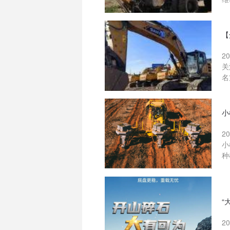
【
2
关
名
小
2
小
种
“
2