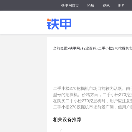
铁甲网首页
论坛
资讯
图片
当前位置>
铁甲网
行业百科
二手小松270挖掘机
>
>
二手小松270挖掘机市场目前较为活跃。由
型号的挖掘机。价格方面，二手小松270
在购买二手小松270挖掘机时，用户应注
二手小松270挖掘机市场前景广阔，但用
相关设备推荐