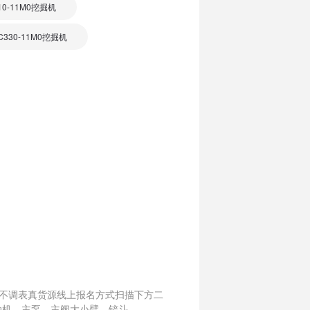
10-11M0挖掘机
330-11M0挖掘机
新不调表真货源线上报名方式扫描下方二
动机、主泵、主阀大小臂、铲斗