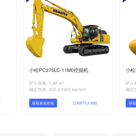
小松PC375LC-11M0挖掘机
小松
铲斗容量: 1.90 m³
铲斗容量
额定功率: 202.3/1950 kw/rpm
额定功率
价
获取最低价格
已有675人询价
获