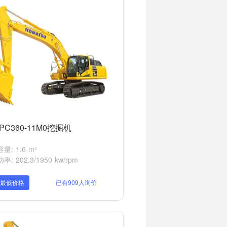
PC360-11M0挖掘机
量: 1.6 m³
: 202.3/1950 kw/rpm
取最低价格
已有909人询价