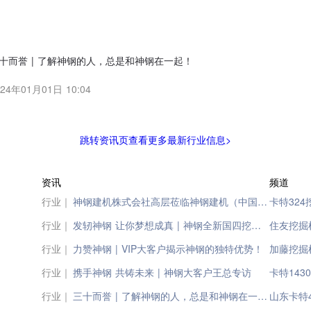
十而誉 | 了解神钢的人，总是和神钢在一起！
024年01月01日 10:04
跳转资讯页查看更多最新行业信息>
资讯
频道
行业｜
神钢建机株式会社高层莅临神钢建机（中国）有限公司
卡特32
行业｜
发轫神钢 让你梦想成真 | 神钢全新国四挖掘机 油耗更低！效率出众！
住友挖掘
行业｜
力赞神钢 | VIP大客户揭示神钢的独特优势！
加藤挖掘机
行业｜
携手神钢 共铸未来 | 神钢大客户王总专访
卡特143
行业｜
三十而誉 | 了解神钢的人，总是和神钢在一起！
山东卡特