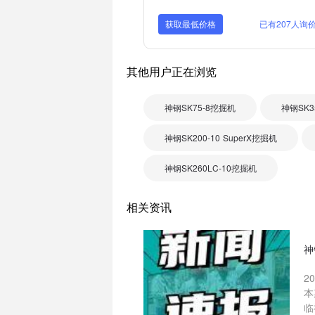
获取最低价格
已有207人询
其他用户正在浏览
神钢SK75-8挖掘机
神钢SK3
神钢SK200-10 SuperX挖掘机
神钢SK260LC-10挖掘机
相关资讯
神
2
本
临