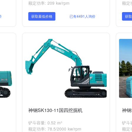
额定功率: 209 kw/rpm
额定功率
价
获取最低价格
已有4491人询价
获
神钢SK130-11国四挖掘机
神钢S
铲斗容量: 0.52 m³
铲斗容量
额定功率: 78.5/2000 kw/rpm
额定功率