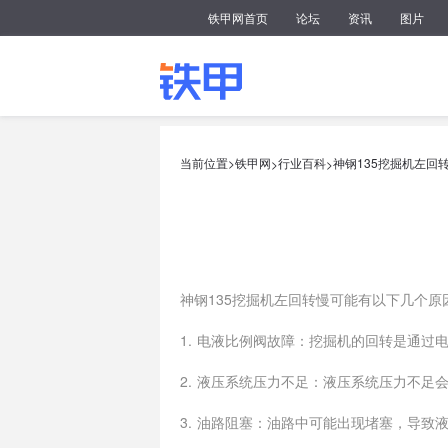
铁甲网首页
论坛
资讯
图片
当前位置>
铁甲网
行业百科
神钢135挖掘机左回
>
>
神钢135挖掘机左回转慢可能有以下几个原
1. 电液比例阀故障：挖掘机的回转是通
2. 液压系统压力不足：液压系统压力不
3. 油路阻塞：油路中可能出现堵塞，导