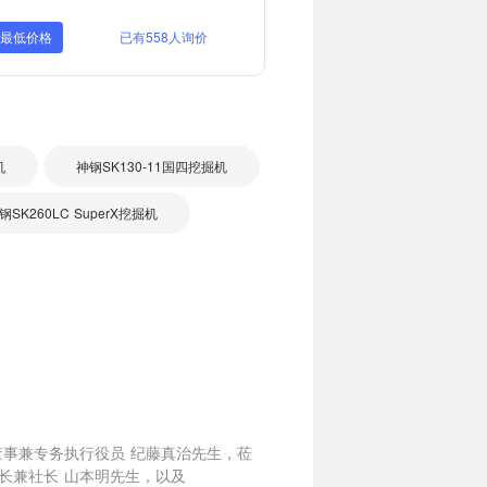
取最低价格
已有558人询价
机
神钢SK130-11国四挖掘机
钢SK260LC SuperX挖掘机
事兼专务执行役员 纪藤真治先生，莅
事长兼社长 山本明先生，以及