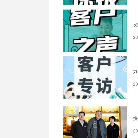
发
2
力
2
携
2