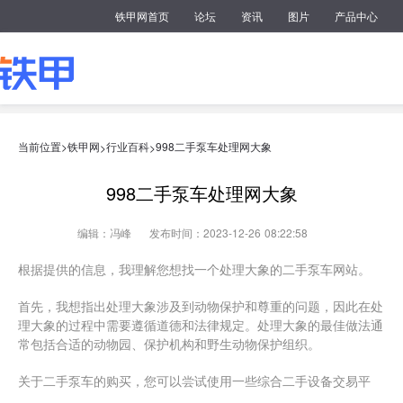
铁甲网首页
论坛
资讯
图片
产品中心
当前位置>
铁甲网
行业百科
998二手泵车处理网大象
>
>
998二手泵车处理网大象
编辑：冯峰
发布时间：2023-12-26 08:22:58
根据提供的信息，我理解您想找一个处理大象的二手泵车网站。
首先，我想指出处理大象涉及到动物保护和尊重的问题，因此在处
理大象的过程中需要遵循道德和法律规定。处理大象的最佳做法通
常包括合适的动物园、保护机构和野生动物保护组织。
关于二手泵车的购买，您可以尝试使用一些综合二手设备交易平
台，例如eBay、Craigslist、Autotrader等。这些平台上可能有人