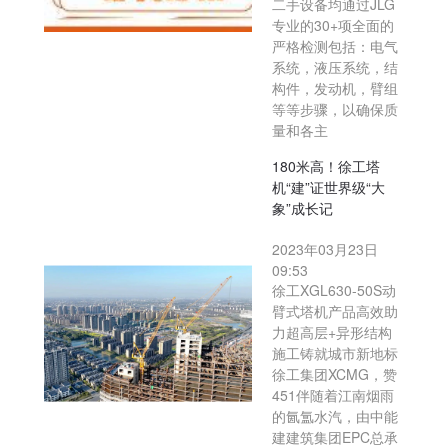
二手设备均通过JLG
专业的30+项全面的
严格检测包括：电气
系统，液压系统，结
构件，发动机，臂组
等等步骤，以确保质
量和各主
180米高！徐工塔
机“建”证世界级“大
象”成长记
2023年03月23日
09:53
徐工XGL630-50S动
臂式塔机产品高效助
力超高层+异形结构
施工铸就城市新地标
徐工集团XCMG，赞
451伴随着江南烟雨
的氤氲水汽，由中能
建建筑集团EPC总承