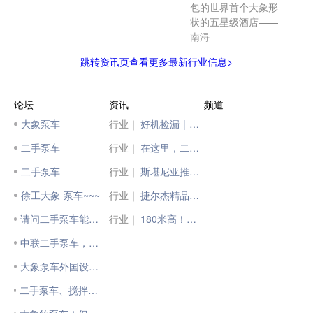
包的世界首个大象形
状的五星级酒店——
南浔
跳转资讯页查看更多最新行业信息>
论坛
资讯
频道
大象泵车
行业｜
好机捡漏 | 抢二手好机，上柳工二手汇！
二手泵车
行业｜
在这里，二手车“更抢手”
二手泵车
行业｜
斯堪尼亚推出官方认证二手车业务
徐工大象 泵车~~~
行业｜
捷尔杰精品二手车又有货啦！赶紧来淘宝！
请问二手泵车能玩吗？
行业｜
180米高！徐工塔机“建”证世界级“大象”成长记
中联二手泵车，拖泵，销售
大象泵车外国设备现场施工
二手泵车、搅拌车应该由谁定价