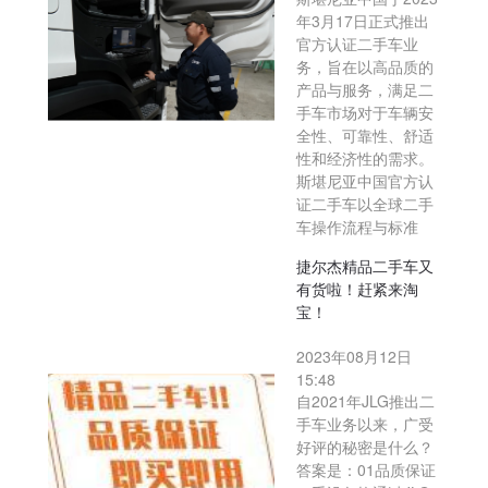
年3月17日正式推出
官方认证二手车业
务，旨在以高品质的
产品与服务，满足二
手车市场对于车辆安
全性、可靠性、舒适
性和经济性的需求。
斯堪尼亚中国官方认
证二手车以全球二手
车操作流程与标准
捷尔杰精品二手车又
有货啦！赶紧来淘
宝！
2023年08月12日
15:48
自2021年JLG推出二
手车业务以来，广受
好评的秘密是什么？
答案是：01品质保证