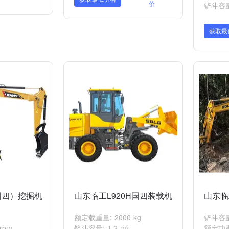
价
铲斗容量:
获取最
国四）挖掘机
山东临工L920H国四装载机
山东临
额定载重量: 2000 kg
铲斗容量: 
rpm
铲斗容量: 1.2 m³
额定功率: