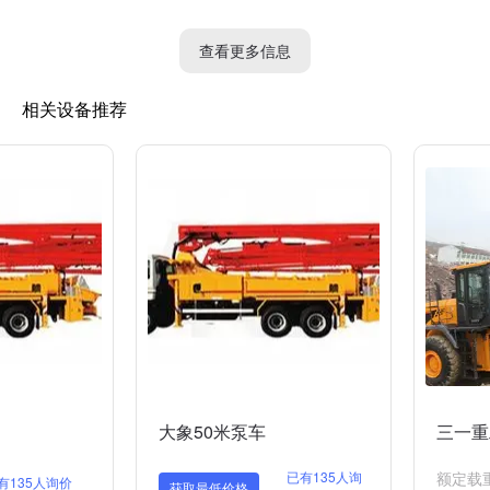
出售二手泵车或者与处理大象相关的设备。您可以在这些平台上搜
索相关关键词，如“二手泵车”，“大象处理设备”等，以找到合适的
查看更多信息
产品。
相关设备推荐
然而，我强烈建议在进行任何交易前仔细检查卖家的信誉和产品的
品质，确保您购买到的设备能够安全、合法地进行处理大象的工
作。
最后，如果您更加明确地表达您对二手泵车处理大象的需求，我可
以为您提供更具体的建议和信息。
大象50米泵车
三一重
已有135人询
额定载重量
有135人询价
获取最低价格