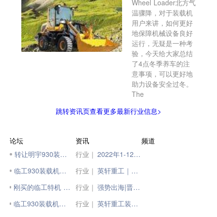
Wheel Loader北方气
温骤降，对于装载机
用户来讲，如何更好
地保障机械设备良好
运行，无疑是一种考
验，今天给大家总结
了4点冬季养车的注
意事项，可以更好地
助力设备安全过冬。
The
跳转资讯页查看更多最新行业信息>
论坛
资讯
频道
转让明宇930装载机
行业｜
2022年1-12月装载机国内与出口销量及电动装载机各月销量统计
临工930装载机方向问题
行业｜
英轩重工｜装载机也有“小脾气”：需要呵护与保养
刚买的临工特机 非临工重特
行业｜
强势出海|晋工装载机不断批量发往海外
临工930装载机后桥异响问题
行业｜
英轩重工装载机第四届客户最信赖合作伙伴评选结果出来啦