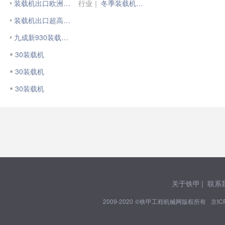
装载机出口欧洲需要注意那些
行业｜
冬季装载机保养小tips!
装载机出口超高、超宽怎么办？
九成新930装载机没活干出售
30装载机
30装载机
30装载机
关于铁甲
|
联系
2009-2020 ©铁甲工程机械网版权所有
京IC