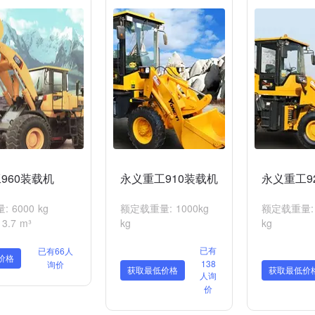
960装载机
永义重工910装载机
永义重工9
 6000 kg
额定载重量: 1000kg
额定载重量: 
.7 m³
kg
kg
已有
已有66人
价格
138
询价
获取最低价格
获取最低价
人询
价