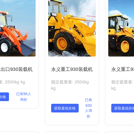
出口930装载机
永义重工930装载机
永义重工9
 2500kg kg
额定载重量: 2500kg
额定载重量: 
kg
kg
已有96人
价格
询价
已有
630
获取最低价格
获取最低价
人询
价